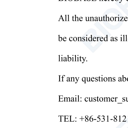
Instruments de traitement des
liquides
+
Équipement de laboratoire
moléculaire
+
Instruments de laboratoire
microbiologique
Obten
+
Équipement médical
+
Consommables médicaux
+
Équipements de traitement des
solides de laboratoire
+