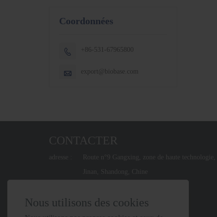
Coordonnées
+86-531-67965800

export@biobase.com

CONTACTER
adresse :
Route n°9 Gangxing, zone de haute technologie,
Jinan, Shandong, Chine
Email :
export@biobase.com
Nous utilisons des cookies
Téléphone :
+86-531-67965800