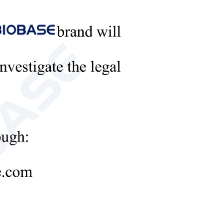
industrie chimique, les expériences universitaires, la
congélation
congélateur de laboratoire
dans les 12 heures)