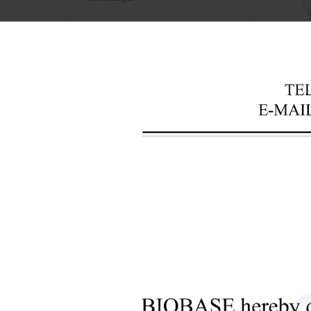
+
Équipement d'analyse de
laboratoire
+
Instruments de banque de sang
+
Instruments optiques
+
Équipement de laboratoire de
pathologie
+
Instruments de pharmacie
+
Pré-traitement des bio-
échantillons
+