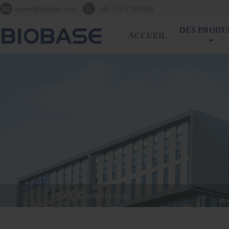


export@biobase.com
+86-531-67965800
DES PRODU
ACCUEIL
-60℃ Congélateur