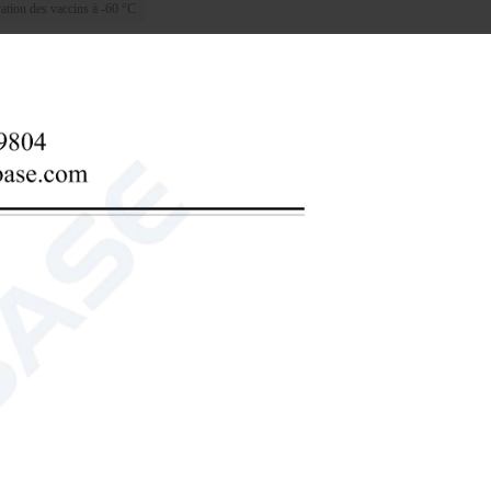
ation des vaccins à -60 °C
08 BDF-60V708 BDF-60V808 BDF-60V938
e température dans les instituts de recherche scientifique, les
industrie chimique, les expériences universitaires, la
congélateur médical
0 BDF-60V58 BDF-60V108 BDF-60V158 BDF-
e température dans les instituts de recherche scientifique, les