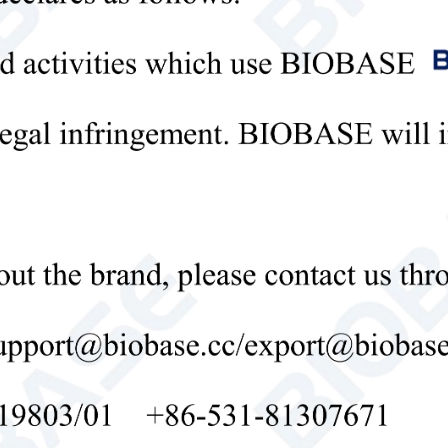
matériaux spéciaux, l'industrie électronique, l'
biotechnologie, la pêche en haute mer, etc.
congélateur de laboratoire vertical
laboratoire de 

Send Email
Détails
ez le dernier prix? Nous répondrons dès que possible (