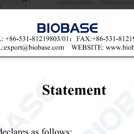
Congélateur à -60 degrés
Congélateur de conserv
Congélateur de qualité médicale à -60 °C

Send Email
Détails
Congélateur à -60 °C BDF-60V6
Introduction: Adapté aux expériences à très bass
matériaux spéciaux, l'industrie électronique, l'
biotechnologie, la pêche en haute mer, etc.
Congélateur à -60 °C
congélateur de laboratoire

Send Email
Détails
Congélateur à -60 °C BDF-60V3
60V398
Introduction: Adapté aux expériences à très bass