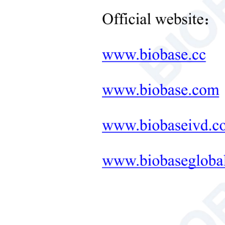
Équipement de contrôle de la
température de laboratoire
+
Autres équipements de
laboratoire
Nouveaux produits
sou
+
Produits de réadaptation
Produits de soins néonatals
Équipement médical de
diagnostic et thérapeutique
MOBILIER DE
LABORATOIRE : SOLUTION
TOUT-EN-UN
+
Équipement thérapeutique