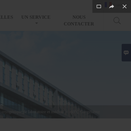
Français

ELLES
UN SERVICE
NOUS
CONTACTER

cryogénique de laboratoire et médical
>
-60℃ Congélateur