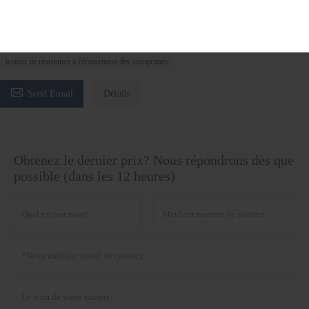
Testeur de dureté des comprimés
Testeur de dureté des comprimés
testeur de dureté des comprimés pharmaceutiques
testeur de résistance à l'écrasement des comprimés

Send Email
Détails
Obtenez le dernier prix? Nous répondrons dès que
possible (dans les 12 heures)