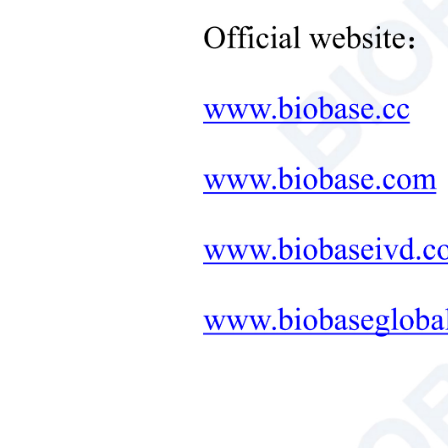
Équipement de contrôle de la
température de laboratoire
+
Autres équipements de
laboratoire
Nouveaux produits
+
Produits de réadaptation
Produits de soins néonatals
Équipement médical de
diagnostic et thérapeutique
MOBILIER DE
LABORATOIRE : SOLUTION
TOUT-EN-UN
+
Équipement thérapeutique