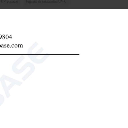
ur UV portable
baguette de stérilisation UV-C
dans les 12 heures)