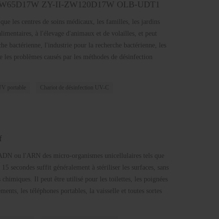
-II-ZW65D17W ZY-II-ZW120D17W OLB-UDT1
 que les centres de soins médicaux, les familles, les jardins
alimentaires, à l'élevage d'animaux et de volailles, et peut
che bactérienne, l'industrie pour la recherche bactérienne, les
re les problèmes causés par les méthodes de désinfection
 UV portable
Chariot de désinfection UV-C
f
'ADN ou l'ARN des micro-organismes unicellulaires tels que
à 15 secondes suffit généralement à stériliser les surfaces, sans
himiques. Il peut être utilisé pour les toilettes, les poignées
ements, les téléphones portables, la vaisselle et toutes sortes