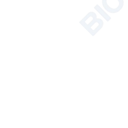
Synthèse par micro-ondes
Solutions d'instrumentation pour
le sol, les plantes et les semences
Bain/Circulateur
Hémocytomètre
Analyseur de carbone organique
total
Produits Phares
Armoire de
biosécurité de
classe II certifiée