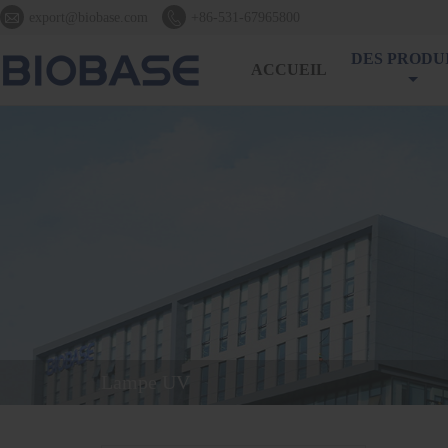


export@biobase.com
+86-531-67965800
DES PRODU
ACCUEIL
Lampe UV