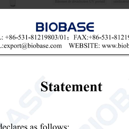
Bâtonnet de désinfection UV portatif
stérilisate

Send Email
Détails
ez le dernier prix? Nous répondrons dès que possible (