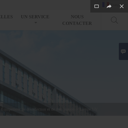
Français

ELLES
UN SERVICE
NOUS
CONTACTER

Équipement de désinfection et de stérilisation
>
Lampe UV