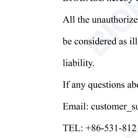
Instruments de traitement des
liquides
+
Équipement de laboratoire
sou
moléculaire
+
Instruments de laboratoire
microbiologique
+
Équipement médical
+
Consommables médicaux
+
Équipements de traitement des
solides de laboratoire
+