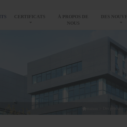
ITS
CERTIFICATS
À PROPOS DE
DES NOUV
NOUS

>
Des produits
>
maison