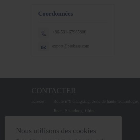
Coordonnées
+86-531-67965800

export@biobase.com

CONTACTER
adresse :
Route n°9 Gangxing, zone de haute technologie,
Jinan, Shandong, Chine
Email :
export@biobase.com
Nous utilisons des cookies
Téléphone :
+86-531-67965800