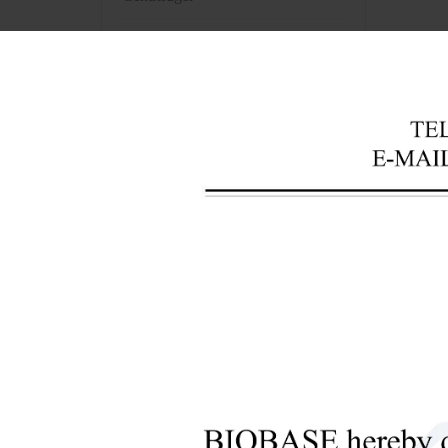
+
Équipement d'analyse de
laboratoire
+
Instruments de banque de sang
Obten
+
Instruments optiques
+
Équipement de laboratoire de
pathologie
+
Instruments de pharmacie
+
Pré-traitement des bio-
échantillons
+