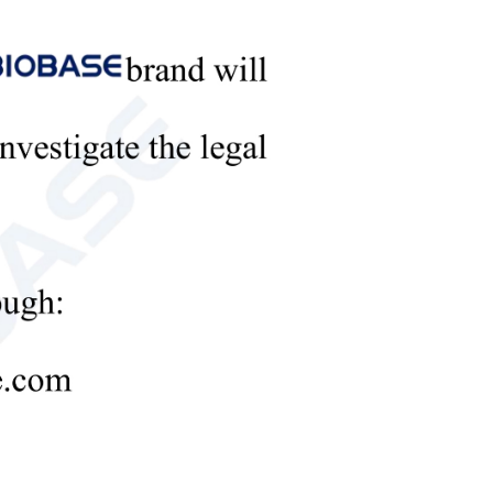
 assurant ainsi la protection des équipements, des matériaux et
humidité. Ces déshumidificateurs sont largement utilisés dans
ntaire, l'industrie pharmaceutique et les installations de
 la détérioration des produits, la corrosion, la formation de
onnels.
dustriel de grande capacité
dans les 12 heures)