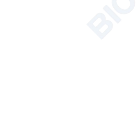
Synthèse par micro-ondes
Solutions d'instrumentation pour
le sol, les plantes et les semences
Bain/Circulateur
Hémocytomètre
Analyseur de carbone organique
total
Produits Phares
Armoire de
biosécurité de
classe II certifiée