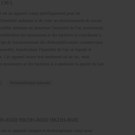
 138 L
 est un appareil conçu spécifiquement pour les
l'humidité ambiante et de créer un environnement de travail
umidité ambiante en absorbant l'humidité de l'air environnant,
 prolifération des moisissures et des bactéries et contribuant à
ncipe de fonctionnement des déshumidificateurs commerciaux
humidité, transformant l'humidité de l'air en liquide et
re. Cet appareil assure non seulement un air sec, mais
 moisissures et des bactéries et à améliorer la qualité de l'air
r
Déshumidificateur industriel
BKDH-850D BKDH-860D BKDH-860E
 est un appareil compact et écoénergétique conçu pour