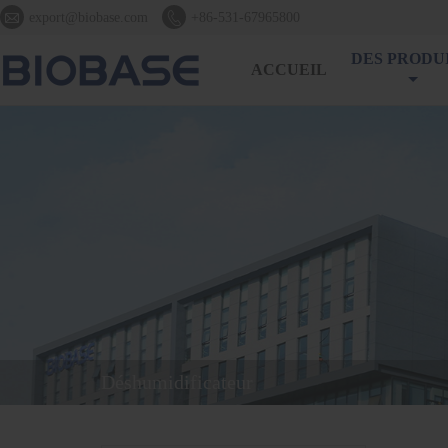


export@biobase.com
+86-531-67965800
DES PRODU
ACCUEIL
Déshumidificateur