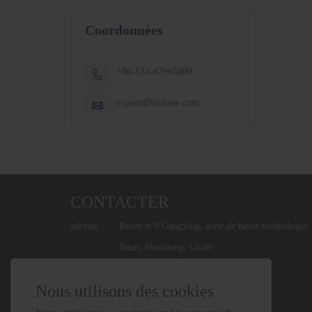
Coordonnées
+86-531-67965800

export@biobase.com

CONTACTER
adresse :
Route n°9 Gangxing, zone de haute technologie,
Jinan, Shandong, Chine
Email :
export@biobase.com
Nous utilisons des cookies
Téléphone :
+86-531-67965800