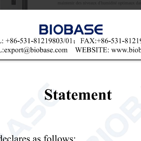
maintenir des niveaux d'humidité optimaux dans
déshumidificateur domestique
déshumidificateur

Send Email
Détails
Déshumidificateur domestique 5,1 
Introduction: Le déshumidificateur domestique
éliminer l'excès d'humidité des espaces intérieu
condensation et les odeurs de renfermé.
déshumidificateur domestique
déshumidificateur 

Send Email
Détails
Déshumidificateur industriel
Introduction: Un déshumidificateur industriel e