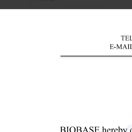
+
Équipement d'analyse de
laboratoire
+
Instruments de banque de sang
+
Instruments optiques
+
Équipement de laboratoire de
pathologie
+
Instruments de pharmacie
+
Pré-traitement des bio-
échantillons
+