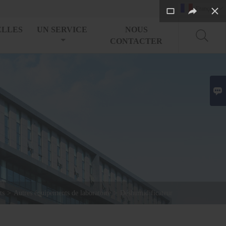
Français

ELLES
UN SERVICE
NOUS
CONTACTER

ts
>
Autres équipements de laboratoire
>
Déshumidificateur