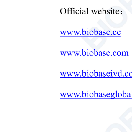
Équipement de contrôle de la
température de laboratoire
+
Autres équipements de
laboratoire
Nouveaux produits
+
Produits de réadaptation
Produits de soins néonatals
Équipement médical de
sou
diagnostic et thérapeutique
MOBILIER DE
LABORATOIRE : SOLUTION
TOUT-EN-UN
+
Équipement thérapeutique