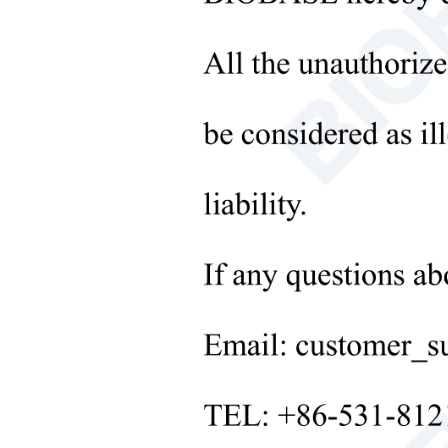
Instruments de traitement des
liquides
+
Équipement de laboratoire
moléculaire
+
Instruments de laboratoire
microbiologique
+
Équipement médical
+
Consommables médicaux
Obten
+
Équipements de traitement des
solides de laboratoire
+