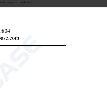
 les espaces résidentiels.
 de sous-sol
déshumidificateur silencieux pour chambre
L
 est une solution compacte et écoénergétique conçue pour
rs, contribuant ainsi à prévenir les moisissures, la
portable pour la maison
déshumidificateur pour petite pièce
st un appareil haute capacité conçu pour contrôler le taux