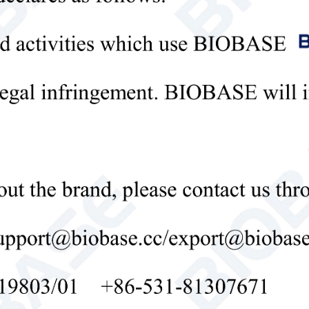
d'humidité dans les grands espaces industriels,
des produits contre les dommages causés par l'
des secteurs tels que la fabrication, l'agroalime
stockage, où un excès d'humidité peut entraîner
moisissures ou des dysfonctionnements opérati
Déshumidificateur industriel
déshumidificateur in
déshumidificateur de qualité commerciale

Send Email
Détails
ez le dernier prix? Nous répondrons dès que possible (