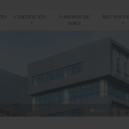
ITS
CERTIFICATS
À PROPOS DE
DES NOUV
NOUS

>
Des produi
maison